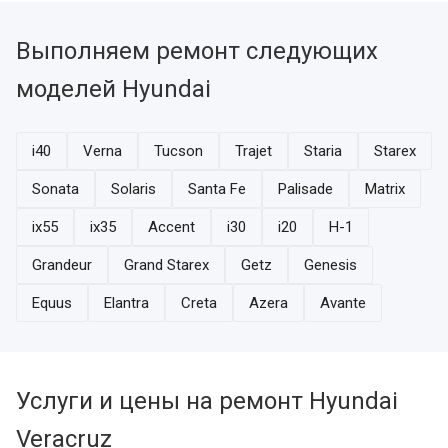
Выполняем ремонт следующих
моделей Hyundai
i40
Verna
Tucson
Trajet
Staria
Starex
Sonata
Solaris
Santa Fe
Palisade
Matrix
ix55
ix35
Accent
i30
i20
H-1
Grandeur
Grand Starex
Getz
Genesis
Equus
Elantra
Creta
Azera
Avante
Услуги и цены на ремонт Hyundai
Veracruz