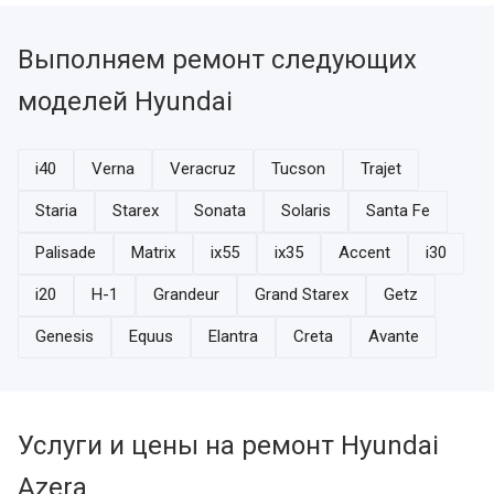
Выполняем ремонт следующих
моделей Hyundai
i40
Verna
Veracruz
Tucson
Trajet
Staria
Starex
Sonata
Solaris
Santa Fe
Palisade
Matrix
ix55
ix35
Accent
i30
i20
H-1
Grandeur
Grand Starex
Getz
Genesis
Equus
Elantra
Creta
Avante
Услуги и цены на ремонт Hyundai
Azera