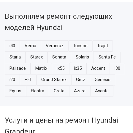
Выполняем ремонт следующих
моделей Hyundai
i40
Verna
Veracruz
Tucson
Trajet
Staria
Starex
Sonata
Solaris
Santa Fe
Palisade
Matrix
ix55
ix35
Accent
i30
i20
H-1
Grand Starex
Getz
Genesis
Equus
Elantra
Creta
Azera
Avante
Услуги и цены на ремонт Hyundai
Grandeur