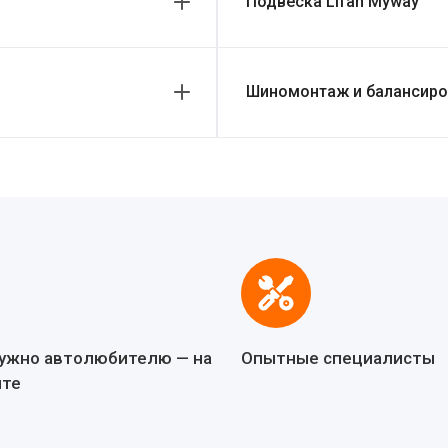
Подвеска Lifan Myway
Шиномонтаж и балансиров
нужно автолюбителю — на
Опытные специалисты
йте