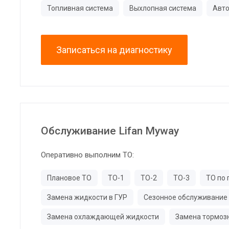
Топливная система
Выхлопная система
Авто
Записаться на диагностику
Обслуживание Lifan Myway
Оперативно выполним ТО:
Плановое ТО
ТО-1
ТО-2
ТО-3
ТО по 
Замена жидкости в ГУР
Сезонное обслуживание
Замена охлаждающей жидкости
Замена тормоз