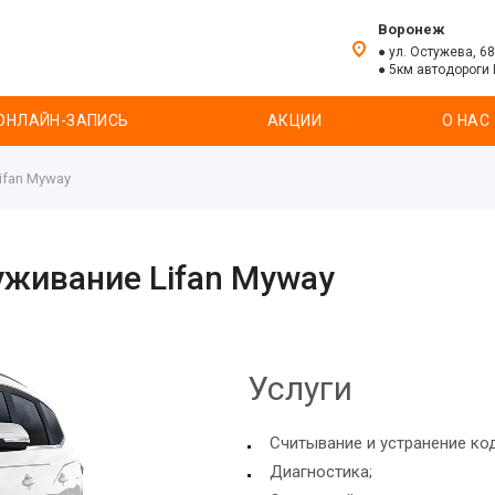
Воронеж
● ул. Остужева, 68
● 5км автодороги
ОНЛАЙН-ЗАПИСЬ
АКЦИИ
О НАС
ifan Myway
уживание Lifan Myway
Услуги
Считывание и устранение ко
Диагностика;